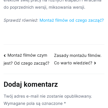
efektów swej pracy na różnych etapach i wracania
do poprzednich wersji, miksowania wersji.
Sprawdź również
:
Montaż filmów od czego zacząć?
Nawigacja
Montaż filmów czym
Zasady montażu filmów.
Co warto wiedzieć?
jest? Od czego zacząć?
wpisu
Dodaj komentarz
Twój adres e-mail nie zostanie opublikowany.
Wymagane pola są oznaczone
*