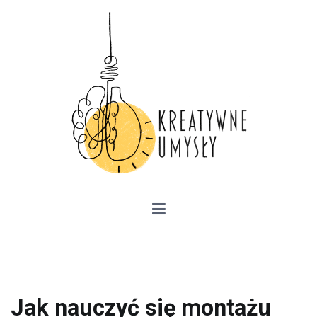
Przejdź
do
treści
Kreatywne Umysły –
przedsiębiorczość, kariera zawodowa,
szkolenia
Jak nauczyć się montażu