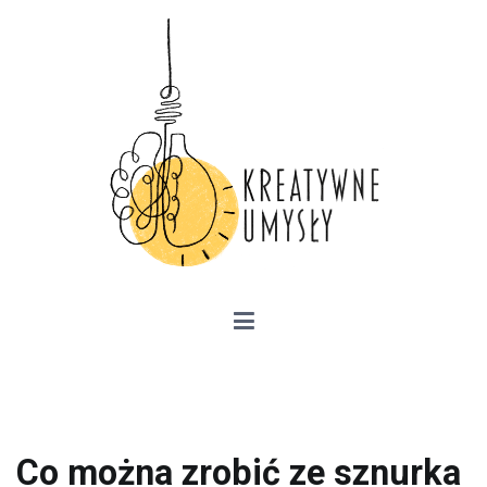
Przejdź
do
treści
Kreatywne Umysły –
przedsiębiorczość, kariera zawodowa,
szkolenia
Co można zrobić ze sznurka