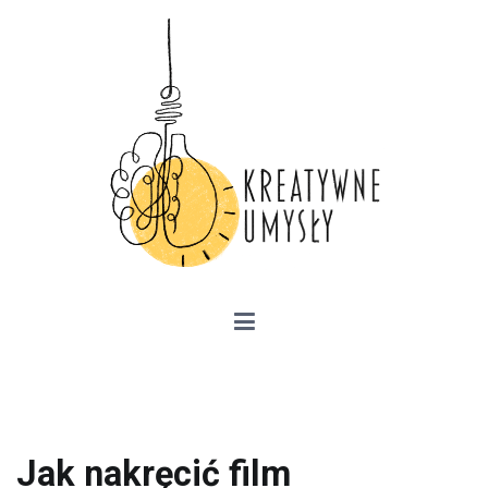
Przejdź
do
treści
Kreatywne Umysły –
przedsiębiorczość, kariera zawodowa,
szkolenia
Jak nakręcić film