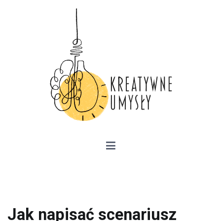
Przejdź
do
treści
Kreatywne Umysły –
przedsiębiorczość, kariera zawodowa,
szkolenia
Jak napisać scenariusz