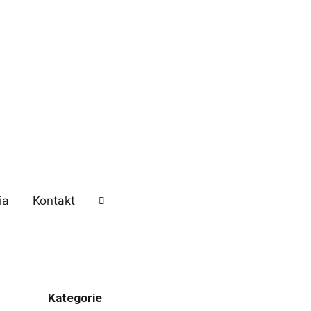
dsiębiorczość, kariera zawodowa, szkolenia
ia
Kontakt
Kategorie