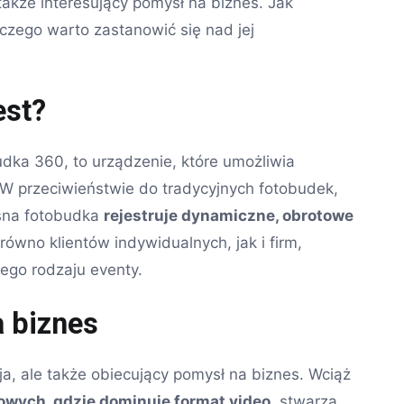
 także interesujący pomysł na biznes. Jak
aczego warto zastanowić się nad jej
est?
dka 360, to urządzenie, które umożliwia
 W przeciwieństwie do tradycyjnych fotobudek,
esna fotobudka
rejestruje dynamiczne, obrotowe
ówno klientów indywidualnych, jak i firm,
ego rodzaju eventy.
 biznes
a, ale także obiecujący pomysł na biznes. Wciąż
owych, gdzie dominuje format video
, stwarza