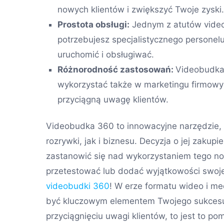
nowych klientów i zwiększyć Twoje zyski
Prostota obsługi:
Jednym z atutów videob
potrzebujesz specjalistycznego personel
uruchomić i obsługiwać.
Różnorodność zastosowań:
Videobudka 
wykorzystać także w marketingu firmowym
przyciągną uwagę klientów.
Videobudka 360 to innowacyjne narzędzie, 
rozrywki, jak i biznesu. Decyzja o jej zakup
zastanowić się nad wykorzystaniem tego n
przetestować lub dodać wyjątkowości swoj
videobudki 360
! W erze formatu wideo i 
być kluczowym elementem Twojego sukcesu. Je
przyciągnięciu uwagi klientów, to jest to po