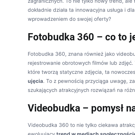
zagranicznych. To nie tylko nowy trend, ale
dokładnie działa ta innowacyjna usługa i dl
wprowadzeniem do swojej oferty?
Fotobudka 360 – co to j
Fotobudka 360, znana również jako videobu
rejestrowanie obrotowych filmów lub zdjęć.
które tworzą statyczne zdjęcia, ta nowocz
ujęcia
. To z pewnością przyciąga uwagę, zar
szukających atrakcyjnych rozwiązań na różn
Videobudka – pomysł na
Videobudka 360 to nie tylko ciekawa atrakcj
ewoluujący
trend w mediach społeczności