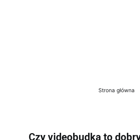
Przejdź
do
treści
Strona główna
Czy videobudka to dobry