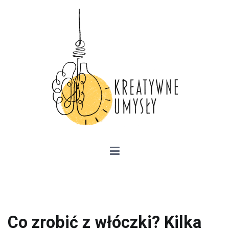
Przejdź
do
treści
Kreatywne Umysły –
przedsiębiorczość, kariera zawodowa,
szkolenia
Co zrobić z włóczki? Kilka